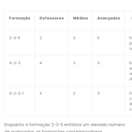
Formação
Defensores
Médios
Avançados
2-3-5
2
3
5
F
p
o
4-3-3
4
3
3
E
e
a
d
4-2-3-1
4
2
3
F
c
d
Enquanto a formação 2-3-5 enfatiza um elevado número
de avançados, as formações contemporâneas