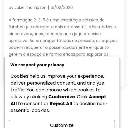
by
Jake Thompson
16/02/2026
A formação 2-3-5 é uma estratégia clássica de
futebol que apresenta dois defensores, três médios e
cinco avançados, focando num jogo ofensivo
agressivo. Ao empregar táticas de pressão, as equipas
podem recuperar a posse rapidamente enquanto
gerem o espaço de forma eficaz para explorar as
fraquezas do adversário. Esta formação permite
We respect your privacy
transições suaves entre ataque […]
Cookies help us improve your experience,
Read More
deliver personalized content, and analyze
traffic. You can choose which cookies to
allow by clicking
Customize
. Click
Accept
All
to consent or
Reject All
to decline non-
1
2
3
…
5
essential cookies.
Quem somos
Termos e condições
Customize