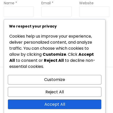
Name
*
Email
*
Website
We respect your privacy
Save my name, email, and website in this browser for the
next time I comment.
Cookies help us improve your experience,
deliver personalized content, and analyze
traffic. You can choose which cookies to
allow by clicking
Customize
. Click
Accept
All
to consent or
Reject All
to decline non-
essential cookies.
Quem somos
Termos e condições
Customize
Contate-nos
Política de cookies
Sua privacidade
Reject All
Copyright © 2026 marisa2016.net | Powered by
Spexo
Accept All
WordPress Theme