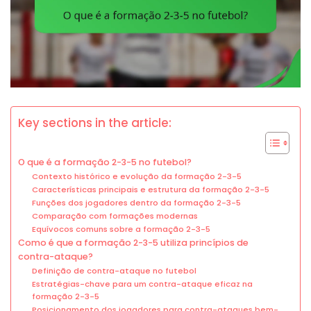
Key sections in the article:
O que é a formação 2-3-5 no futebol?
Contexto histórico e evolução da formação 2-3-5
Características principais e estrutura da formação 2-3-5
Funções dos jogadores dentro da formação 2-3-5
Comparação com formações modernas
Equívocos comuns sobre a formação 2-3-5
Como é que a formação 2-3-5 utiliza princípios de
contra-ataque?
Definição de contra-ataque no futebol
Estratégias-chave para um contra-ataque eficaz na
formação 2-3-5
Posicionamento dos jogadores para contra-ataques bem-