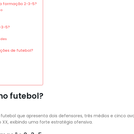
na formação 2-3-5?
ão
-3-5?
ades
ções de futebol?
no futebol?
futebol que apresenta dois defensores, três médios e cinco av
 XX, exibindo uma forte estratégia ofensiva.