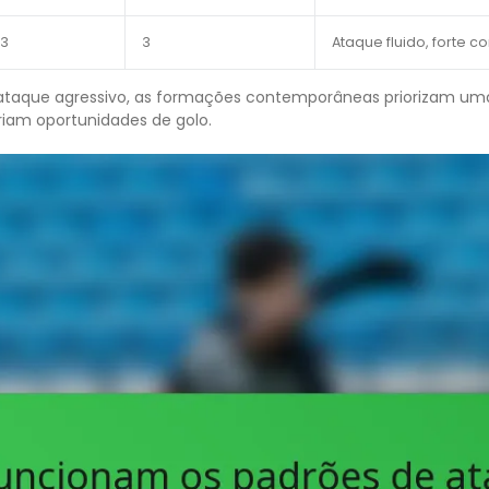
3
3
Ataque fluido, forte 
 ataque agressivo, as formações contemporâneas priorizam uma
iam oportunidades de golo.