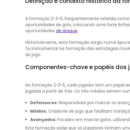
Definição e contexto histórico da 
A formação 2-3-5, frequentemente referida como a 
oportunidades de golo, colocando uma forte ênfas
oportunidades
de ataque
.
Historicamente, esta formação surgiu numa época e
foi instrumental na formação das estratégias mod
do jogo.
Componentes-chave e papéis dos 
Na formação 2-3-5, cada jogador tem um papel espec
jogadas a partir de trás. Os três médios servem co
Defensores:
Responsáveis por marcar os avança
Médios:
Criadores de jogo que facilitam transi
Avançados:
Focados em marcar golos, utilizan
Esta formação exige que os jogadores tenham uma