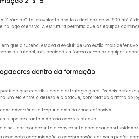
formação 2-3-5
“Pirâmide”, foi prevalente desde o final dos anos 1800 até à d
e no jogo ofensivo. A estrutura permitia que as equipas domin
m que o futebol estava a evoluir de um estilo mais defensivo
ernas de futebol, influenciando a forma como as equipas abor
jogadores dentro da formação
ífico que contribui para a estratégia geral. Os dois defensores
mo um elo entre a defesa e o ataque, controlando o ritmo do jo
dos adversários e limpar a bola da zona defensiva.
ções e apoiam tanto a defesa como o ataque.
do o seu posicionamento e movimento para criar oportunidades
 excelente comunicação e compreensão dos seus papéis para ma