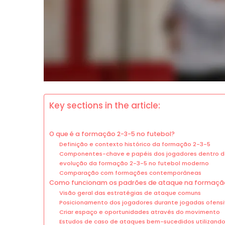
Key sections in the article:
O que é a formação 2-3-5 no futebol?
Definição e contexto histórico da formação 2-3-5
Componentes-chave e papéis dos jogadores dentro 
evolução da formação 2-3-5 no futebol moderno
Comparação com formações contemporâneas
Como funcionam os padrões de ataque na formaçã
Visão geral das estratégias de ataque comuns
Posicionamento dos jogadores durante jogadas ofens
Criar espaço e oportunidades através do movimento
Estudos de caso de ataques bem-sucedidos utilizando