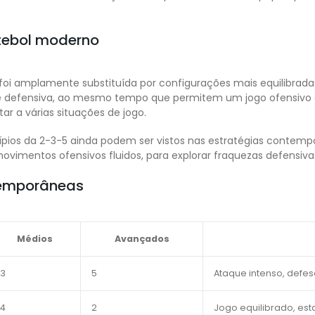
tebol moderno
 foi amplamente substituída por configurações mais equilibrad
 defensiva, ao mesmo tempo que permitem um jogo ofensivo e
ar a várias situações de jogo.
rincípios da 2-3-5 ainda podem ser vistos nas estratégias cont
vimentos ofensivos fluidos, para explorar fraquezas defensiva
emporâneas
Médios
Avançados
3
5
Ataque intenso, defe
4
2
Jogo equilibrado, est