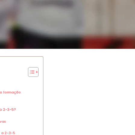
da formação
o 2-3-5?
ivas
 a 2-3-5