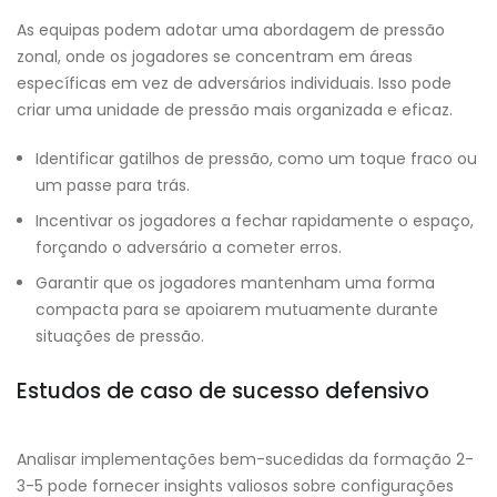
As equipas podem adotar uma abordagem de pressão
zonal, onde os jogadores se concentram em áreas
específicas em vez de adversários individuais. Isso pode
criar uma unidade de pressão mais organizada e eficaz.
Identificar gatilhos de pressão, como um toque fraco ou
um passe para trás.
Incentivar os jogadores a fechar rapidamente o espaço,
forçando o adversário a cometer erros.
Garantir que os jogadores mantenham uma forma
compacta para se apoiarem mutuamente durante
situações de pressão.
Estudos de caso de sucesso defensivo
Analisar implementações bem-sucedidas da formação 2-
3-5 pode fornecer insights valiosos sobre configurações