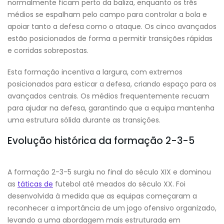
normalmente ficam perto da baliza, enquanto os três
médios se espalham pelo campo para controlar a bola e
apoiar tanto a defesa como o ataque. Os cinco avançados
estão posicionados de forma a permitir transições rápidas
e corridas sobrepostas.
Esta formação incentiva a largura, com extremos
posicionados para esticar a defesa, criando espaço para os
avançados centrais. Os médios frequentemente recuam
para ajudar na defesa, garantindo que a equipa mantenha
uma estrutura sólida durante as transições.
Evolução histórica da formação 2-3-5
A formação 2-3-5 surgiu no final do século XIX e dominou
as
táticas de
futebol até meados do século XX. Foi
desenvolvida à medida que as equipas começaram a
reconhecer a importância de um jogo ofensivo organizado,
levando a uma abordagem mais estruturada em