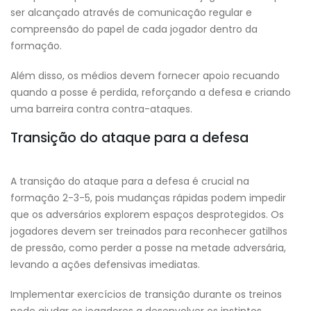
ser alcançado através de comunicação regular e
compreensão do papel de cada jogador dentro da
formação.
Além disso, os médios devem fornecer apoio recuando
quando a posse é perdida, reforçando a defesa e criando
uma barreira contra contra-ataques.
Transição do ataque para a defesa
A transição do ataque para a defesa é crucial na
formação 2-3-5, pois mudanças rápidas podem impedir
que os adversários explorem espaços desprotegidos. Os
jogadores devem ser treinados para reconhecer gatilhos
de pressão, como perder a posse na metade adversária,
levando a ações defensivas imediatas.
Implementar exercícios de transição durante os treinos
pode ajudar os jogadores a desenvolver os instintos