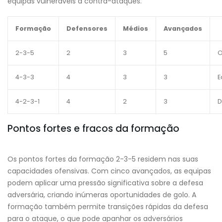
equipas vulneráveis a contra-ataques.
Formação
Defensores
Médios
Avançados
2-3-5
2
3
5
O
4-3-3
4
3
3
E
4-2-3-1
4
2
3
D
Pontos fortes e fracos da formação
Os pontos fortes da formação 2-3-5 residem nas suas
capacidades ofensivas. Com cinco avançados, as equipas
podem aplicar uma pressão significativa sobre a defesa
adversária, criando inúmeras oportunidades de golo. A
formação também permite transições rápidas da defesa
para o ataque, o que pode apanhar os adversários