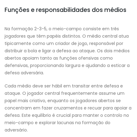
Funções e responsabilidades dos médios
Na formação 2-3-5, o meio-campo consiste em três
jogadores que têm papéis distintos. O médio central atua
tipicamente como um criador de jogo, responsável por
distribuir a bola e ligar a defesa ao ataque. Os dois médios
abertos apoiam tanto as funções ofensivas como
defensivas, proporcionando largura e ajudando a esticar a
defesa adversária.
Cada médio deve ser hábil em transitar entre defesa e
ataque. O jogador central frequentemente assume um
papel mais criativo, enquanto os jogadores abertos se
concentram em fazer cruzamentos e recuar para apoiar a
defesa. Este equilíbrio é crucial para manter o controlo no
meio-campo e explorar lacunas na formação do
adversário.