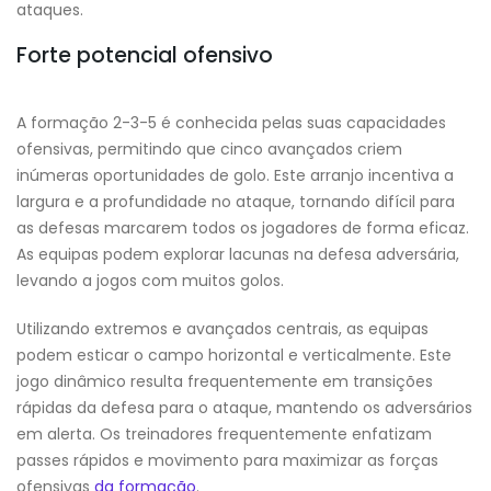
ataques.
Forte potencial ofensivo
A formação 2-3-5 é conhecida pelas suas capacidades
ofensivas, permitindo que cinco avançados criem
inúmeras oportunidades de golo. Este arranjo incentiva a
largura e a profundidade no ataque, tornando difícil para
as defesas marcarem todos os jogadores de forma eficaz.
As equipas podem explorar lacunas na defesa adversária,
levando a jogos com muitos golos.
Utilizando extremos e avançados centrais, as equipas
podem esticar o campo horizontal e verticalmente. Este
jogo dinâmico resulta frequentemente em transições
rápidas da defesa para o ataque, mantendo os adversários
em alerta. Os treinadores frequentemente enfatizam
passes rápidos e movimento para maximizar as forças
ofensivas
da formação
.