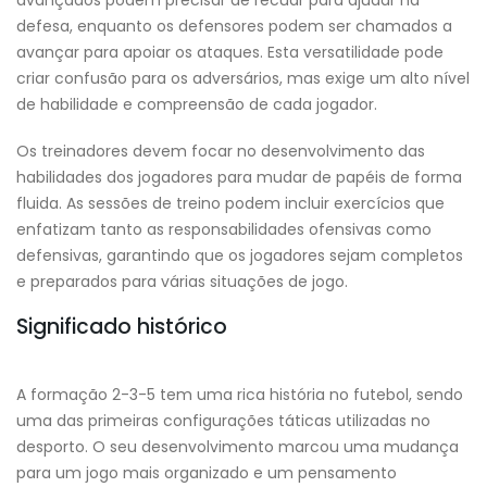
avançados podem precisar de recuar para ajudar na
defesa, enquanto os defensores podem ser chamados a
avançar para apoiar os ataques. Esta versatilidade pode
criar confusão para os adversários, mas exige um alto nível
de habilidade e compreensão de cada jogador.
Os treinadores devem focar no desenvolvimento das
habilidades dos jogadores para mudar de papéis de forma
fluida. As sessões de treino podem incluir exercícios que
enfatizam tanto as responsabilidades ofensivas como
defensivas, garantindo que os jogadores sejam completos
e preparados para várias situações de jogo.
Significado histórico
A formação 2-3-5 tem uma rica história no futebol, sendo
uma das primeiras configurações táticas utilizadas no
desporto. O seu desenvolvimento marcou uma mudança
para um jogo mais organizado e um pensamento