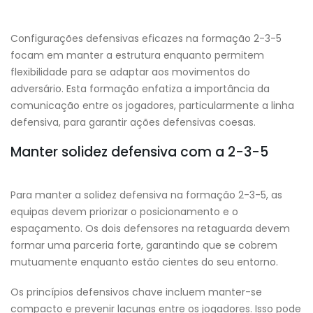
Configurações defensivas eficazes na formação 2-3-5
focam em manter a estrutura enquanto permitem
flexibilidade para se adaptar aos movimentos do
adversário. Esta formação enfatiza a importância da
comunicação entre os jogadores, particularmente a linha
defensiva, para garantir ações defensivas coesas.
Manter solidez defensiva com a 2-3-5
Para manter a solidez defensiva na formação 2-3-5, as
equipas devem priorizar o posicionamento e o
espaçamento. Os dois defensores na retaguarda devem
formar uma parceria forte, garantindo que se cobrem
mutuamente enquanto estão cientes do seu entorno.
Os princípios defensivos chave incluem manter-se
compacto e prevenir lacunas entre os jogadores. Isso pode