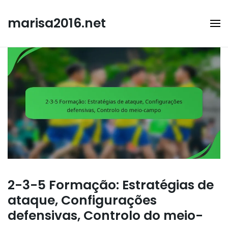
Skip
to
marisa2016.net
content
2-3-5 Formação: Estratégias de
ataque, Configurações
defensivas, Controlo do meio-