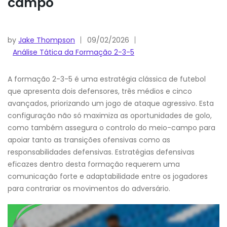
campo
by
Jake Thompson
09/02/2026
Análise Tática da Formação 2-3-5
A formação 2-3-5 é uma estratégia clássica de futebol
que apresenta dois defensores, três médios e cinco
avançados, priorizando um jogo de ataque agressivo. Esta
configuração não só maximiza as oportunidades de golo,
como também assegura o controlo do meio-campo para
apoiar tanto as transições ofensivas como as
responsabilidades defensivas. Estratégias defensivas
eficazes dentro desta formação requerem uma
comunicação forte e adaptabilidade entre os jogadores
para contrariar os movimentos do adversário.