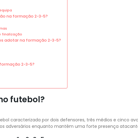
equipa
ção na formação 2-3-5?
imas
 finalização
os adotar na formação 2-3-5?
 formação 2-3-5?
no futebol?
tebol caracterizada por dois defensores, três médios e cinco av
 os adversários enquanto mantêm uma forte presença atacant