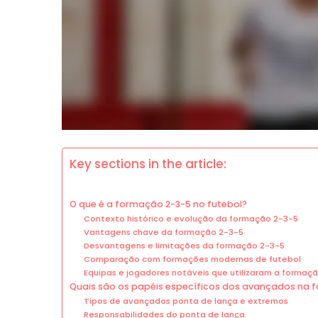
Key sections in the article:
O que é a formação 2-3-5 no futebol?
Contexto histórico e evolução da formação 2-3-5
Vantagens chave da formação 2-3-5
Desvantagens e limitações da formação 2-3-5
Comparação com formações modernas de futebol
Equipas e jogadores notáveis que utilizaram a formaç
Quais são os papéis específicos dos avançados na 
Tipos de avançados ponta de lança e extremos
Responsabilidades do ponta de lança