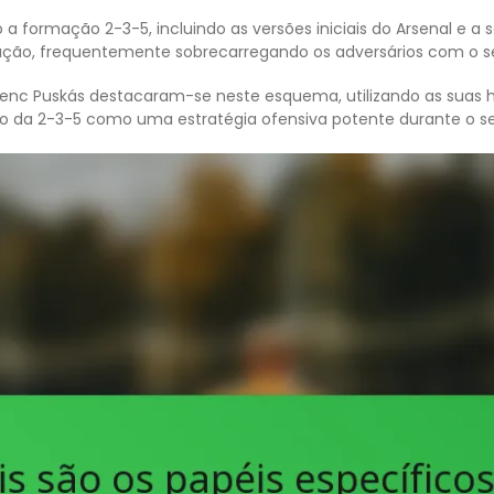
 formação 2-3-5, incluindo as versões iniciais do Arsenal e a 
ção, frequentemente sobrecarregando os adversários com o s
nc Puskás destacaram-se neste esquema, utilizando as suas hab
ção da 2-3-5 como uma estratégia ofensiva potente durante o s