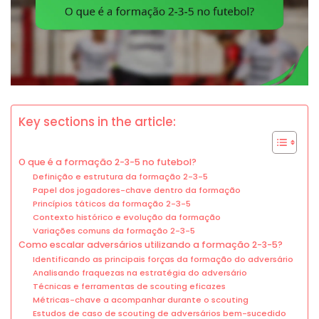
Key sections in the article:
O que é a formação 2-3-5 no futebol?
Definição e estrutura da formação 2-3-5
Papel dos jogadores-chave dentro da formação
Princípios táticos da formação 2-3-5
Contexto histórico e evolução da formação
Variações comuns da formação 2-3-5
Como escalar adversários utilizando a formação 2-3-5?
Identificando as principais forças da formação do adversário
Analisando fraquezas na estratégia do adversário
Técnicas e ferramentas de scouting eficazes
Métricas-chave a acompanhar durante o scouting
Estudos de caso de scouting de adversários bem-sucedido