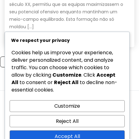
século XX, permitiu que as equipas maximizassem o
seu potencial ofensivo enquanto mantinham um
meio-campo equilibrado. Esta formação não só
moldou […]
Read More
We respect your privacy
Cookies help us improve your experience,
deliver personalized content, and analyze
Read more
traffic. You can choose which cookies to
allow by clicking
Customize
. Click
Accept
All
to consent or
Reject All
to decline non-
1
2
essential cookies.
Quem somos
Termos e condições
Customize
Contate-nos
Política de cookies
Sua privacidade
Reject All
Copyright © 2026 marisa2016.net | Powered by
Spexo
Accept All